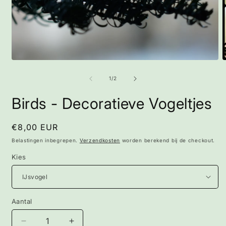
Media
M
1
2
openen
o
van
1
/
2
in
i
modaal
m
Birds - Decoratieve Vogeltjes
Normale
€8,00 EUR
prijs
Belastingen inbegrepen.
Verzendkosten
worden berekend bij de checkout.
Kies
Aantal
Aantal
Aantal
Aantal