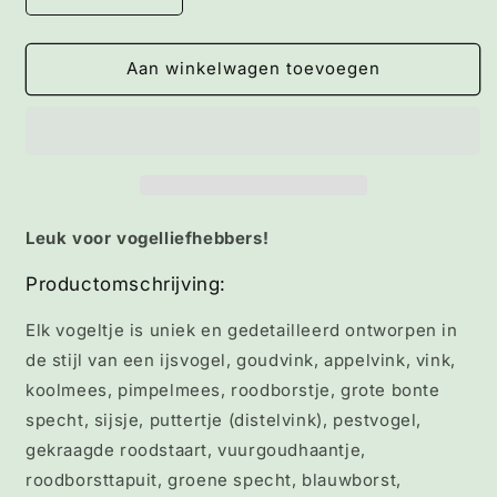
verlagen
verhogen
voor
voor
Birds
Birds
Aan winkelwagen toevoegen
-
-
Decoratieve
Decoratieve
Vogeltjes
Vogeltjes
Leuk voor vogelliefhebbers!
Productomschrijving:
Elk vogeltje is uniek en gedetailleerd ontworpen in
de stijl van een ijsvogel, goudvink, appelvink, vink,
koolmees, pimpelmees, roodborstje, grote bonte
specht, sijsje, puttertje (distelvink), pestvogel,
gekraagde roodstaart, vuurgoudhaantje,
roodborsttapuit, groene specht, blauwborst,